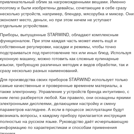
привлекательный облик за нагроможденными вещами. Именно
поэтому и были изобретены девайсы, сочетающие в себе сразу
несколько устройств, например, блендер, мясорубка и миксер. Они
экономят место, деньги, но при этом ничем не уступают
отдельным устройствам.
Приборы, выпущенные STARWIND, обладают комплексным
функционалом. При этом каждая часть может иметь ещё и
собственные регулировки, насадки и режимы, чтобы точно
подстраиваться под приготовление тех или иных блюд. Используя
кухонную машину, можно готовить как сложные кулинарные
изыски, требующую различных методик и видов обработки, так и
сразу несколько разных наименований.
Для производства своих приборов STARWIND использует только
самые качественные и проверенные временем материалы, а
также электронику. Управление у устройств бренда интуитивно, с
ним легко разберется любой. Как правило, они оснащены яркими
электронными дисплеями, делающими настройку и смену
параметров нагляднее. А если в процессе эксплуатации будут
возникать вопросы, к каждому прибору прилагается инструкция
полностью на русском языке. Руководство даёт исчерпывающую
информацию по характеристикам и способам применения
техники.