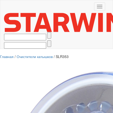
Toggle
navigati
Главная
/
Очистители катышков
/ SLR353