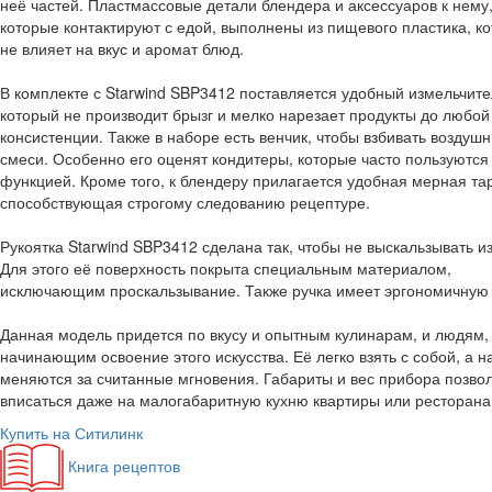
неё частей. Пластмассовые детали блендера и аксессуаров к нему
которые контактируют с едой, выполнены из пищевого пластика, к
не влияет на вкус и аромат блюд.
В комплекте с Starwind SBP3412 поставляется удобный измельчите
который не производит брызг и мелко нарезает продукты до любой
консистенции. Также в наборе есть венчик, чтобы взбивать воздуш
смеси. Особенно его оценят кондитеры, которые часто пользуются
функцией. Кроме того, к блендеру прилагается удобная мерная та
способствующая строгому следованию рецептуре.
Рукоятка Starwind SBP3412 сделана так, чтобы не выскальзывать из
Для этого её поверхность покрыта специальным материалом,
исключающим проскальзывание. Также ручка имеет эргономичную
Данная модель придется по вкусу и опытным кулинарам, и людям,
начинающим освоение этого искусства. Её легко взять с собой, а н
меняются за считанные мгновения. Габариты и вес прибора позво
вписаться даже на малогабаритную кухню квартиры или ресторана
Купить на Ситилинк
Книга рецептов