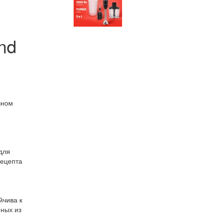
nd
чном
для
рецепта
йчива к
нных из