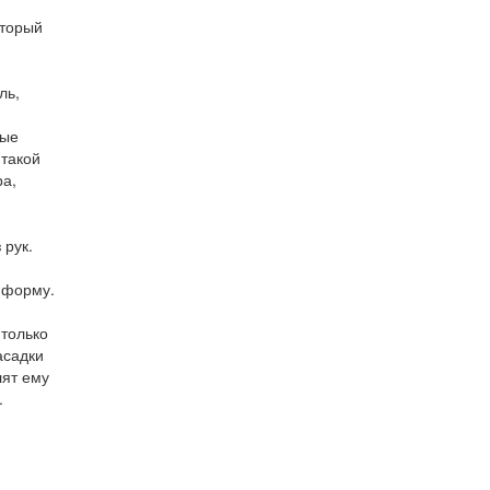
,
оторый
ль,
ные
 такой
ра,
 рук.
 форму.
 только
асадки
лят ему
.