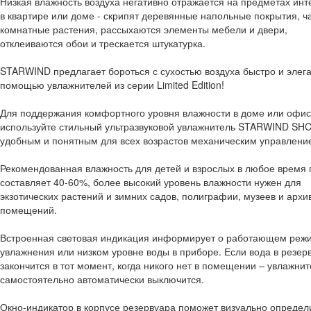
Низкая влажность воздуха негативно отражается на предметах инт
в квартире или доме - скрипят деревянные напольные покрытия, ч
комнатные растения, рассыхаются элементы мебели и двери,
отклеиваются обои и трескается штукатурка.
STARWIND предлагает бороться с сухостью воздуха быстро и элега
помощью увлажнителей из серии Limited Edition!
Для поддержания комфортного уровня влажности в доме или офи
используйте стильный ультразвуковой увлажнитель STARWIND SHC
удобным и понятным для всех возрастов механическим управлени
Рекомендованная влажность для детей и взрослых в любое время 
составляет 40-60%, более высокий уровень влажности нужен для
экзотических растений и зимних садов, полиграфии, музеев и архи
помещений.
Встроенная световая индикация информирует о работающем реж
увлажнения или низком уровне воды в приборе. Если вода в резер
закончится в тот момент, когда никого нет в помещении – увлажнит
самостоятельно автоматически выключится.
Окно-индикатор в корпусе резервуара поможет визуально определ