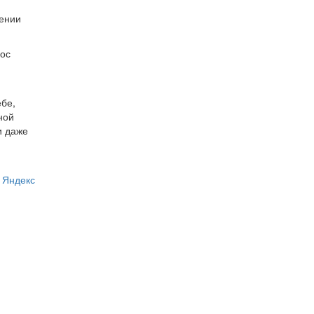
жении
мос
бе,
ной
и даже
 Яндекс