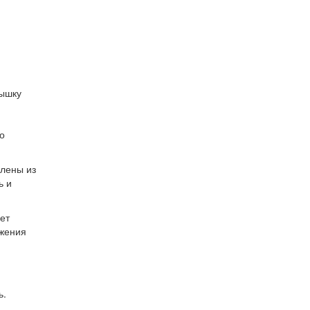
рышку
о
влены из
ь и
ет
ажения
ь.