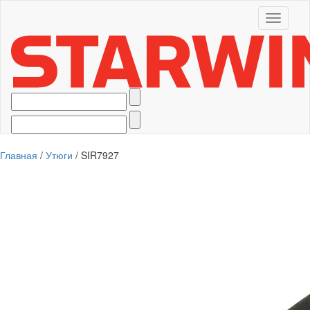
Toggle
navigati
Главная
/
Утюги
/ SIR7927