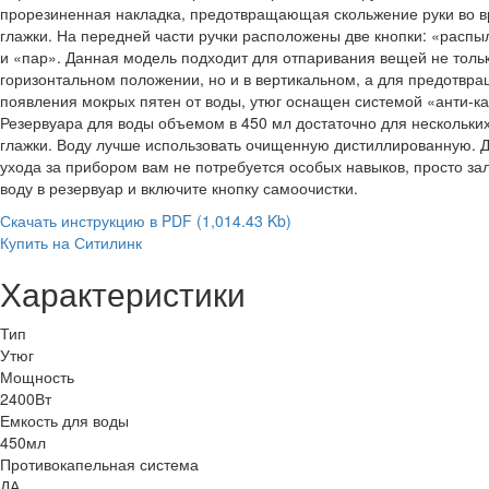
прорезиненная накладка, предотвращающая скольжение руки во 
глажки. На передней части ручки расположены две кнопки: «распы
и «пар». Данная модель подходит для отпаривания вещей не тольк
горизонтальном положении, но и в вертикальном, а для предотвр
появления мокрых пятен от воды, утюг оснащен системой «анти-ка
Резервуара для воды объемом в 450 мл достаточно для нескольких
глажки. Воду лучше использовать очищенную дистиллированную. 
ухода за прибором вам не потребуется особых навыков, просто за
воду в резервуар и включите кнопку самоочистки.
Скачать инструкцию в PDF
(1,014.43 Kb)
Купить на Ситилинк
Характеристики
Тип
Утюг
Мощность
2400Вт
Емкость для воды
450мл
Противокапельная система
ДА