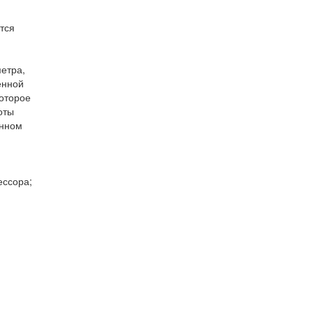
тся
метра,
енной
которое
оты
енном
ессора;