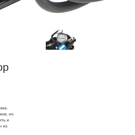
ор
ома.
ков, но
ить и
н из