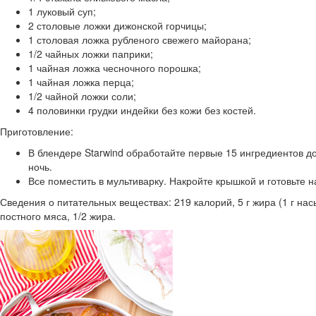
1 луковый суп;
2 столовые ложки дижонской горчицы;
1 столовая ложка рубленого свежего майорана;
1/2 чайных ложки паприки;
1 чайная ложка чесночного порошка;
1 чайная ложка перца;
1/2 чайной ложки соли;
4 половинки грудки индейки без кожи без костей.
Приготовление:
В блендере Starwind обработайте первые 15 ингредиентов до
ночь.
Все поместить в мультиварку. Накройте крышкой и готовьте н
Сведения о питательных веществах: 219 калорий, 5 г жира (1 г насы
постного мяса, 1/2 жира.