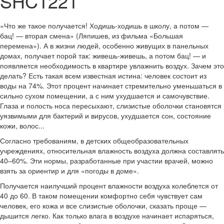
SHC1221
«Что же такое получается! Ходишь-ходишь в школу, а потом —
бац! — вторая смена» (Ляпишев, из фильма «Большая
перемена»). А в жизни людей, особенно живущих в панельных
домах, получает порой так: живешь-живешь, а потом бац! — и
появляется необходимость в квартире увлажнить воздух. Зачем это
делать? Есть такая всем известная истина: человек состоит из
воды на 74%. Этот процент начинает стремительно уменьшаться в
сильно сухом помещении, а с ним ухудшается и самочувствие.
Глаза и полость носа пересыхают, слизистые оболочки становятся
уязвимыми для бактерий и вирусов, ухудшается сон, состояние
кожи, волос...
Согласно требованиям, в детских общеобразовательных
учреждениях, относительная влажность воздуха должна составлять
40–60%. Эти нормы, разработанные при участии врачей, можно
взять за ориентир и для «погоды в доме».
Получается наилучший процент влажности воздуха колеблется от
40 до 60. В таком помещении комфортно себя чувствует сам
человек, его кожа и все слизистые оболочки, сказать проще —
дышится легко. Как только влага в воздухе начинает испаряться,