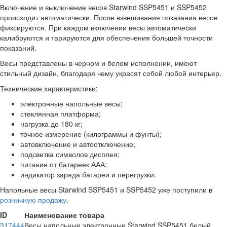
Включение и выключение весов Starwind SSP5451 и SSP5452
происходит автоматически. После взвешивания показания весов
фиксируются. При каждом включении весы автоматически
калибруются и тарируются для обеспечения большей точности
показаний.
Весы представлены в черном и белом исполнении, имеют
стильный дизайн, благодаря чему украсят собой любой интерьер.
Технические характеристики
:
электронные напольные весы;
стеклянная платформа;
нагрузка до 180 кг;
точное измерение (килограммы и фунты);
автовключение и автоотключение;
подсветка символов дисплея;
питание от батареек ААА;
индикатор заряда батареи и перегрузки.
Напольные весы Starwind SSP5451 и SSP5452 уже поступили в
розничную продажу
.
ID
Наименование товара
317444
Весы напольные электронные Starwind SSP5451 белый