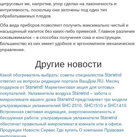
цитрусовых же, напротив, упор сделан на лаконичность и
интуитивность, поскольку они заточены под один тип
обрабатываемых плодов.
Оба вида приборов позволяют получить максимально чистый и
насыщенный напиток без каких-либо примесей. Главное различие
соковыжималок – в способах получения сока и конструкции.
Большинство из них имеет удобное и эргономичное механическое
управление.
Другие новости
Какой обогреватель выбрать: советы специалистов
Starwind
ответил на вопросы редакции портала ВашДом.RU.
Месяц
подарков от Starwind!
Маркетинговая акция для оптовых
покупателей.
Увлажнители воздуха Starwind – забота о
микроклимате вашего дома
Starwind представляет три модели
ультразвуковых увлажнителей SHC 2310, SHC1510 и SHC1410.
Встроенная световая индикация, энергоэкономичность и
бесшумная работа: ультразвуковые увлажнители Starwind
обеспечат правильный микроклимат в комнате или в офисе.
Продукция
Новости
Сервис
Где купить
О компании
Правовая
информация